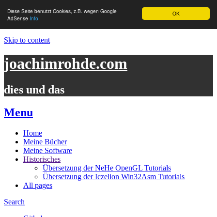
Diese Seite benutzt Cookies, z.B. wegen Google
OK
AdSense
Info
Skip to content
joachimrohde.com
dies und das
Menu
Home
Meine Bücher
Meine Software
Historisches
Übersetzung der NeHe OpenGL Tutorials
Übersetzung der Iczelion Win32Asm Tutorials
All pages
Search