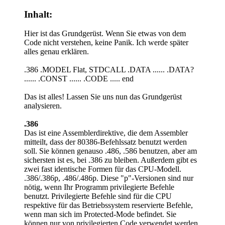
Inhalt:
Hier ist das Grundgerüst. Wenn Sie etwas von dem
Code nicht verstehen, keine Panik. Ich werde später
alles genau erklären.
.386 .MODEL Flat, STDCALL .DATA ...... .DATA?
...... .CONST ...... .CODE ..... end
Das ist alles! Lassen Sie uns nun das Grundgerüst
analysieren.
.386
Das ist eine Assemblerdirektive, die dem Assembler
mitteilt, dass der 80386-Befehlssatz benutzt werden
soll. Sie können genauso .486, .586 benutzen, aber am
sichersten ist es, bei .386 zu bleiben. Außerdem gibt es
zwei fast identische Formen für das CPU-Modell.
.386/.386p, .486/.486p. Diese "p"-Versionen sind nur
nötig, wenn Ihr Programm privilegierte Befehle
benutzt. Privilegierte Befehle sind für die CPU
respektive für das Betriebssystem reservierte Befehle,
wenn man sich im Protected-Mode befindet. Sie
können nur von privilegierten Code verwendet werden,