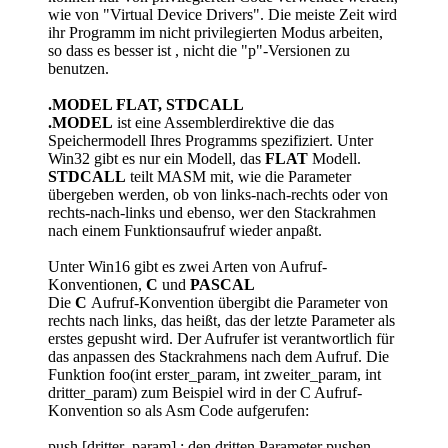
wie von "Virtual Device Drivers". Die meiste Zeit wird
ihr Programm im nicht privilegierten Modus arbeiten,
so dass es besser ist , nicht die "p"-Versionen zu
benutzen.
.MODEL FLAT, STDCALL
.MODEL
ist eine Assemblerdirektive die das
Speichermodell Ihres Programms spezifiziert. Unter
Win32 gibt es nur ein Modell, das
FLAT
Modell.
STDCALL
teilt MASM mit, wie die Parameter
übergeben werden, ob von links-nach-rechts oder von
rechts-nach-links und ebenso, wer den Stackrahmen
nach einem Funktionsaufruf wieder anpaßt.
Unter Win16 gibt es zwei Arten von Aufruf-
Konventionen,
C
und
PASCAL
Die
C
Aufruf-Konvention übergibt die Parameter von
rechts nach links, das heißt, das der letzte Parameter als
erstes gepusht wird. Der Aufrufer ist verantwortlich für
das anpassen des Stackrahmens nach dem Aufruf. Die
Funktion foo(int erster_param, int zweiter_param, int
dritter_param) zum Beispiel wird in der C Aufruf-
Konvention so als Asm Code aufgerufen:
push [dritter_param] ; den dritten Parameter pushen